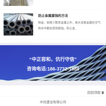
防止金属腐蚀的方法
除金、铂等少数贵金属之外，绝大多数金属在空气
和水中都会受到腐蚀。防止金...
“中正容和，伉行守信”
咨询电话:186-3732-1888
回到顶部
中伉建设有限公司