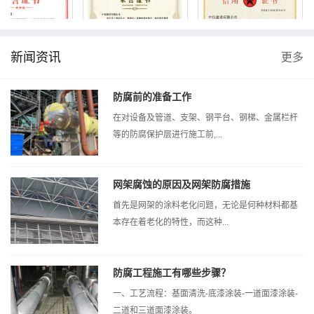
新闻资讯
更多
质工程...
先进个人...
中伉信用...
防腐前的准备工作
在对设备及管道、支架、钢平台、钢梯、金属栏杆
等的防腐保护层进行施工前,...
网架腐蚀的原因及网架防腐措施
首先是网架的涂料老化问题，无论是何种材料都基
本存在着老化的特性，而这种...
防腐工程施工有哪些步骤？
一、工艺流程：基面清洗-底漆涂装-一道面漆涂装-
二道和三道面漆涂装。